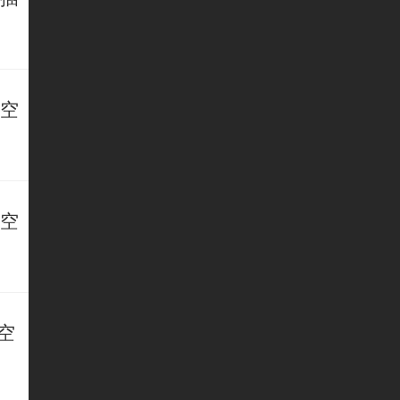
航空
航空
航空