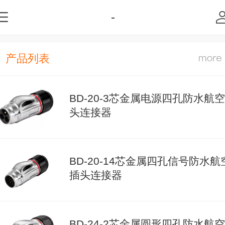
-
产品列表
BD-20-3芯金属电源四孔防水航
头连接器
BD-20-14芯金属四孔信号防水航
插头连接器
BD-24-2芯金属圆形四孔防水航