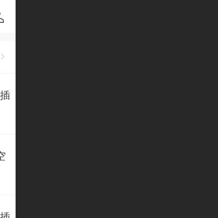
空插
空
空插