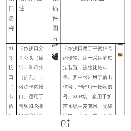
口
述
插
名
件
称
图
片
XL
卡侬接口分
卡侬接口用于平衡信号
R
为公头（插
的传输。用于采用的锁
接
针）和母头
定装置，连接比较牢
口
（插孔），
靠。其中
“公”用于输出
（
俗称卡侬接
信号，“母”用于接收信
卡
口。适用于
号。
XLR
接口多用于扩
侬
音频
XLR
接
声系统中麦克风、无线
）
口的接插件
话筒、声卡、调音台等
常用有
3
针、
设备的连接。